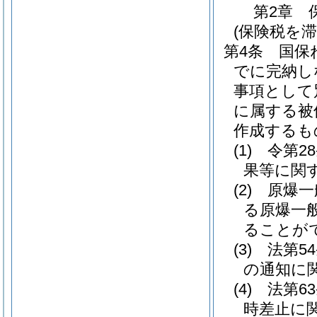
第2章
(保険税を
第4条
国保
でに完納し
事項として
に属する被
作成するも
(1)
令第2
果等に関
(2)
原爆一
る原爆一
ることが
(3)
法第5
の通知に
(4)
法第6
時差止に