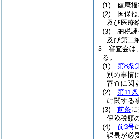
(1)
健康福
(2)
国保ね
及び医療
(3)
納税課
及び第二
3
審査会は
る。
(1)
第8条
別の事情
審査に関
(2)
第11
に関する
(3)
前条
に
保険税額
(4)
前3号
課長が必