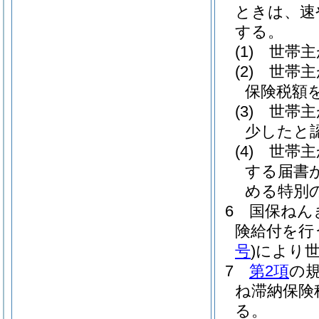
ときは、速
する。
(1)
世帯主
(2)
世帯主
保険税額
(3)
世帯主
少したと
(4)
世帯主
する届書
める特別
6
国保ねん
険給付を行
号
)
により
7
第2項
の
ね滞納保険
る。