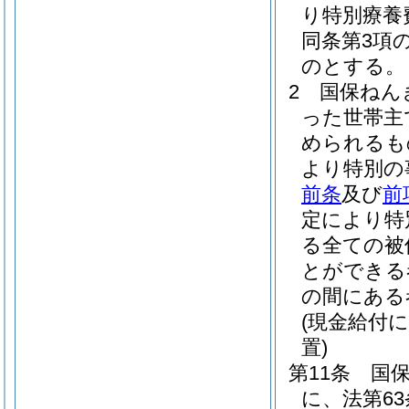
り特別療養
同条第3項
のとする。
2
国保ねん
った世帯主
められるも
より特別の
前条
及び
前
定により特
る全ての被
とができる
の間にある
(現金給付
置)
第11条
国
に、法第6