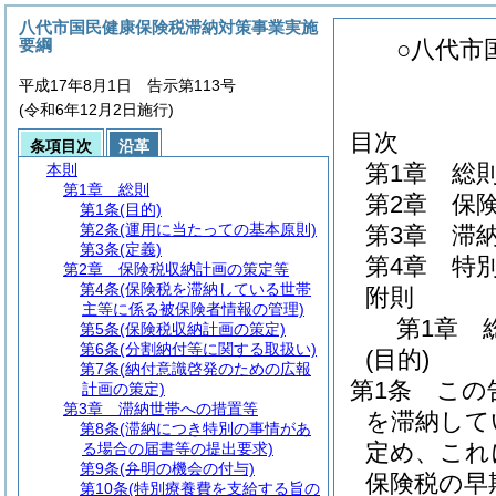
八代市国民健康保険税滞納対策事業実施
要綱
○八代市
平成17年8月1日 告示第113号
(令和6年12月2日施行)
目次
条項目次
沿革
第1章
総
本則
第1章
総則
第2章
保
第1条
(目的)
第2条
(運用に当たっての基本原則)
第3章
滞
第3条
(定義)
第4章
特
第2章
保険税収納計画の策定等
第4条
(保険税を滞納している世帯
附則
主等に係る被保険者情報の管理)
第1章
第5条
(保険税収納計画の策定)
第6条
(分割納付等に関する取扱い)
(目的)
第7条
(納付意識啓発のための広報
第1条
この
計画の策定)
第3章
滞納世帯への措置等
を滞納して
第8条
(滞納につき特別の事情があ
定め、これ
る場合の届書等の提出要求)
第9条
(弁明の機会の付与)
保険税の早
第10条
(特別療養費を支給する旨の