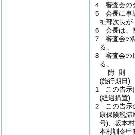
4
審査会の
5
会長に事
祉部次長が
6
会長は、
7
審査会の
る。
8
審査会の
る。
附
則
(施行期日)
1
この告示
(経過措置)
2
この告示
康保険税滞
号)
、坂本村
本村訓令甲第