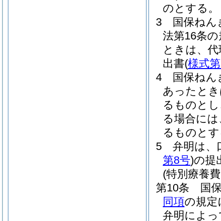
のとする。
3
国保ねん
法第16条
ときは、代
出書
(
様式第
4
国保ねん
あったとき
るものとし
る場合には
るものとす
5
弁明は、
第8号
)
の提
(特別療養
第10条
国
同項
の規定
弁明によっ