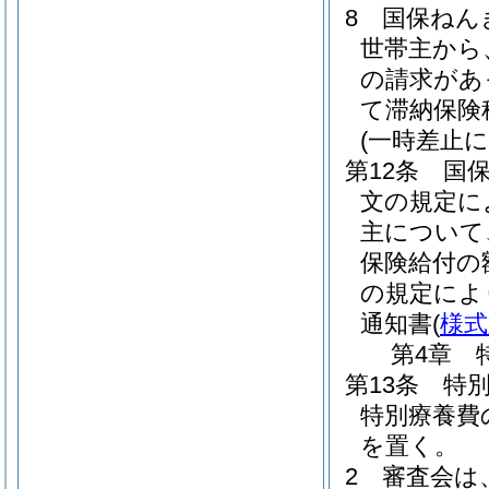
8
国保ねん
世帯主から
の請求があ
て滞納保険
(一時差止
第12条
国保
文の規定に
主について
保険給付の
の規定によ
通知書
(
様式
第4章
第13条
特
特別療養費
を置く。
2
審査会は