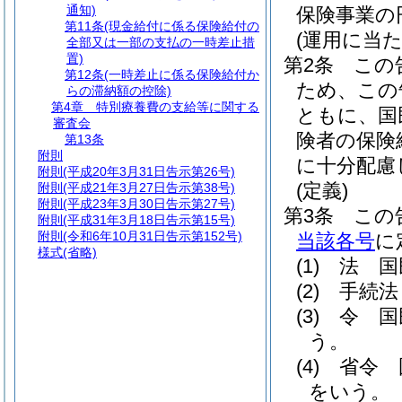
通知)
保険事業の
第11条
(現金給付に係る保険給付の
(運用に当
全部又は一部の支払の一時差止措
置)
第2条
この
第12条
(一時差止に係る保険給付か
ため、この
らの滞納額の控除)
第4章
特別療養費の支給等に関する
ともに、国
審査会
険者の保険
第13条
附則
に十分配慮
附則
(平成20年3月31日告示第26号)
(定義)
附則
(平成21年3月27日告示第38号)
附則
(平成23年3月30日告示第27号)
第3条
この
附則
(平成31年3月18日告示第15号)
附則
(令和6年10月31日告示第152号)
当該各号
に
様式
(省略)
(1)
法 国
(2)
手続法
(3)
令 国
う。
(4)
省令 
をいう。