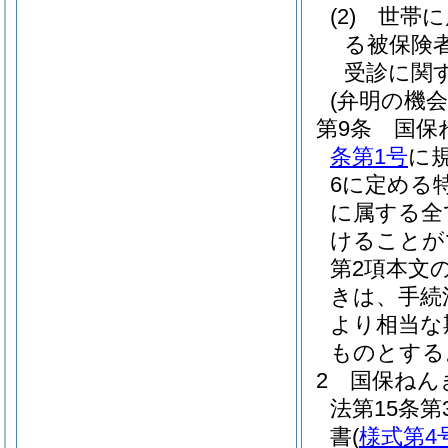
(2)
世帯に
る被保険
受診に関
(弁明の機会
第9条
国保
条第1号
に
6に定める
に属する全
けることが
第2項本文
きは、手続
より相当な
ものとする
2
国保ねん
法第15条
書
(
様式第4