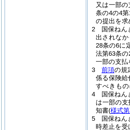
又は一部の
条の4の4
の提出を求
2
国保ねん
出されなか
28条の6
法第63条
一部の支払
3
前項
の規
係る保険給
すべきもの
4
国保ねん
は一部の支
知書
(
様式第
5
国保ねん
時差止を受