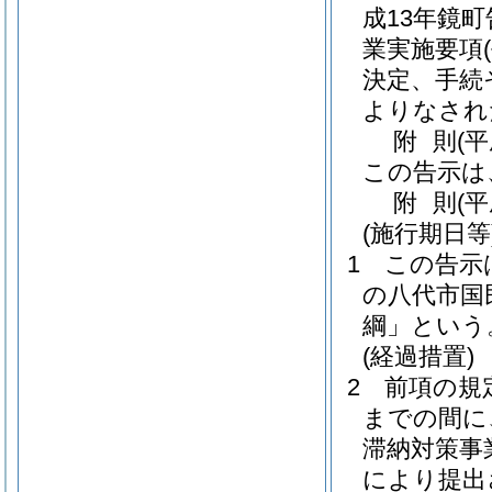
成13年鏡町
業実施要項
決定、手続
よりなされ
附
則
(
この告示は
附
則
(
(施行期日等
1
この告示
の八代市国
綱」という
(経過措置)
2
前項の規
までの間に
滞納対策事
により提出