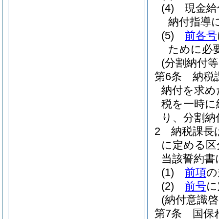
(4)
現金給
納付指導
(5)
前各号
ために必
(分割納付
第6条
納税
納付を求め
税を一時に
り、分割納
2
納税課長
に定める区
当該誓約書
(1)
前項
の
(2)
前号
に
(納付意識
第7条
国保