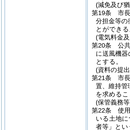
(減免及び猶
第19条
市
分担金等の
とができる
(電気料金
第20条
公
に送風機器
とする。
(資料の提出
第21条
市
置、維持管
を求めるこ
(保管義務等
第22条
使
いる土地に
者等」とい