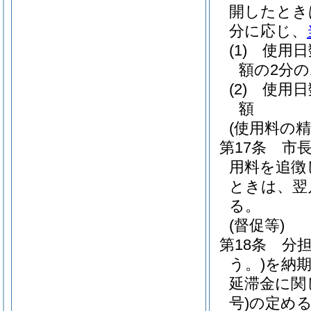
開したとき
分に応じ、
(1)
使用日
額の2分の
(2)
使用日
額
(使用料の精
第17条
市
用料を追徴
ときは、翌
る。
(督促等)
第18条
分
う。)
を納
延滞金に関
号)
の定め