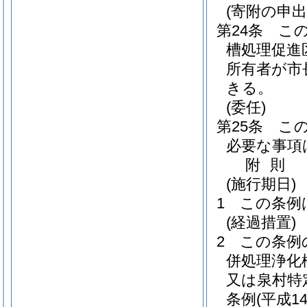
(寄附の申
第24条
こ
槽処理促進
所有者が市
きる。
(委任)
第25条
こ
必要な事項
附
則
(施行期日)
1
この条例
(経過措置)
2
この条例
併処理浄化
又は泉村特
条例
(平成1