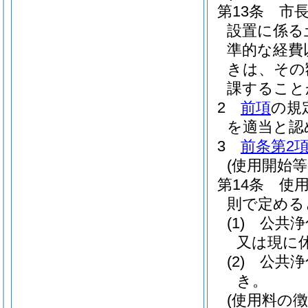
第13条
市
設置に係る
準的な経費
きは、その
課すること
2
前項
の規
を適当と認
3
前条第2
(使用開始等
第14条
使
則で定める
(1)
公共浄
又は現に
(2)
公共浄
き。
(使用料の徴