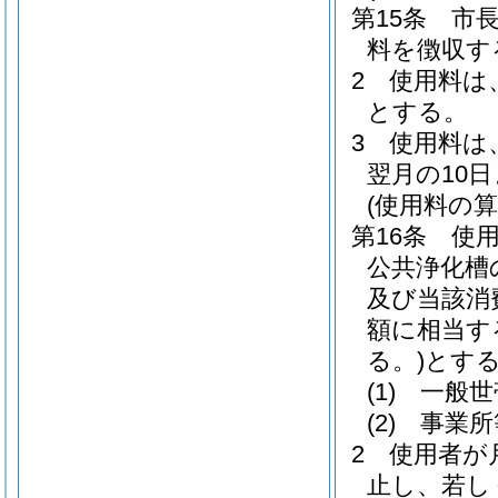
第15条
市
料を徴収す
2
使用料は
とする。
3
使用料は
翌月の10
(使用料の算
第16条
使
公共浄化槽
及び当該消
額に相当す
る。)
とす
(1)
一般
(2)
事業
2
使用者が
止し、若し