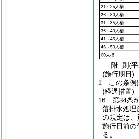
21～25人槽
26～30人槽
31～35人槽
36～40人槽
41～45人槽
46～50人槽
60人槽
附
則
(平
(施行期日)
1
この条例
(経過措置)
16
第34条
落排水処理
の規定は、
施行日前の
る。