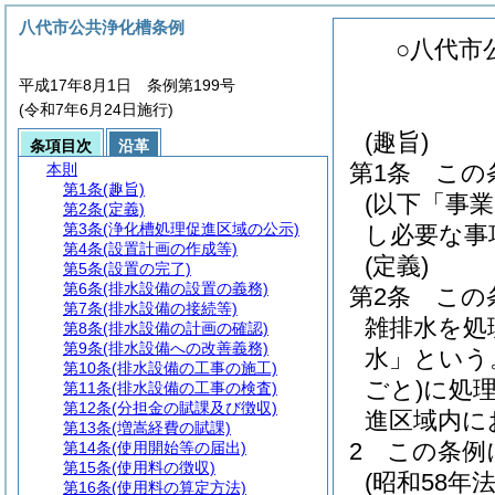
八代市公共浄化槽条例
○八代市
平成17年8月1日 条例第199号
(令和7年6月24日施行)
(趣旨)
条項目次
沿革
第1条
この
本則
第1条
(趣旨)
(以下「事
第2条
(定義)
第3条
(浄化槽処理促進区域の公示)
し必要な事
第4条
(設置計画の作成等)
(定義)
第5条
(設置の完了)
第6条
(排水設備の設置の義務)
第2条
この
第7条
(排水設備の接続等)
雑排水を処
第8条
(排水設備の計画の確認)
第9条
(排水設備への改善義務)
水」という
第10条
(排水設備の工事の施工)
ごと)
に処
第11条
(排水設備の工事の検査)
第12条
(分担金の賦課及び徴収)
進区域内に
第13条
(増嵩経費の賦課)
2
この条例
第14条
(使用開始等の届出)
第15条
(使用料の徴収)
(昭和58年法
第16条
(使用料の算定方法)