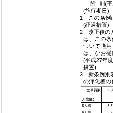
附
則
(平
(施行期日)
1
この条例
(経過措置)
2
改正後の
は、この条
ついて適用
は、なお従
(平成27
措置)
3
新条例別
の浄化槽の
世帯員数
0
人槽区分
5人槽
3,
6人槽
3,