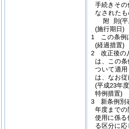
手続きその
なされたも
附
則
(平
(施行期日)
1
この条例
(経過措置)
2
改正後の
は、この条
ついて適用
は、なお従
(平成23
特例措置)
3
新条例別
年度までの
使用に係る
る区分に応