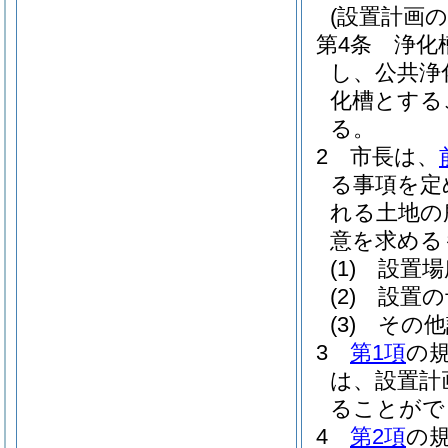
(設置計画の
第4条
浄化
し、公共浄
化槽とする
る。
2
市長は、
る事項を定
れる土地の
意を求める
(1)
設置場
(2)
設置の
(3)
その他
3
第1項
の
は、設置計
ることがで
4
第2項
の