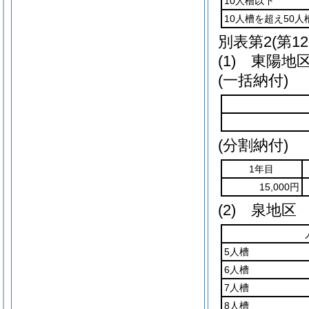
10人槽以下
10人槽を超え50人
別表第2
(第1
(1) 東陽地
(一括納付)
(分割納付)
1年目
15,000円
(2) 泉地区
5人槽
6人槽
7人槽
8人槽