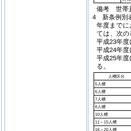
備考 世帯
4
新条例別
年度までに
ては、次の
平成23年
平成24年
平成25年
る。
人槽区分
5人槽
6人槽
7人槽
8人槽
10人槽
11～15人槽
16～20人槽