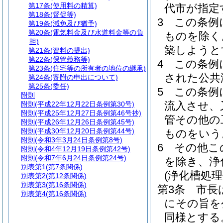
第17条
(使用料の精算)
代市が指定
第18条
(督促等)
3
この条例
第19条
(減免及び猶予)
第20条
(電気料金及び水道料金等の負
ものを除く
担)
築しようと
第21条
(資料の提出)
第22条
(保管義務等)
4
この条例
第23条
(住宅等の所有者の地位の継承)
された公共
第24条
(寄附の申出について)
第25条
(委任)
5
この条例
附則
流入させ、
附則
(平成22年12月22日条例第30号)
附則
(平成25年12月27日条例第46号抄)
管その他の
附則
(平成26年12月26日条例第45号)
附則
(平成30年12月20日条例第44号)
ものをいう
附則
(令和3年3月24日条例第8号)
6
その他こ
附則
(令和4年12月19日条例第42号)
附則
(令和7年6月24日条例第24号)
を除き、浄
別表第1
(第7条関係)
(浄化槽処
別表第2
(第12条関係)
別表第3
(第16条関係)
第3条
市長
別表第4
(第16条関係)
にその旨を
同様とする