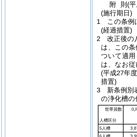
附
則
(平
(施行期日)
1
この条例
(経過措置)
2
改正後の
は、この条
ついて適用
は、なお従
(平成27
措置)
3
新条例別
の浄化槽の
世帯員数
0
人槽区分
5人槽
3,
6人槽
3,