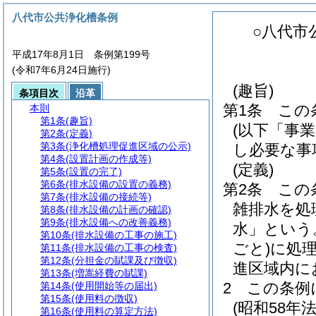
八代市公共浄化槽条例
○八代市
平成17年8月1日 条例第199号
(令和7年6月24日施行)
(趣旨)
条項目次
沿革
第1条
この
本則
第1条
(趣旨)
(以下「事
第2条
(定義)
第3条
(浄化槽処理促進区域の公示)
し必要な事
第4条
(設置計画の作成等)
(定義)
第5条
(設置の完了)
第6条
(排水設備の設置の義務)
第2条
この
第7条
(排水設備の接続等)
雑排水を処
第8条
(排水設備の計画の確認)
第9条
(排水設備への改善義務)
水」という
第10条
(排水設備の工事の施工)
ごと)
に処
第11条
(排水設備の工事の検査)
第12条
(分担金の賦課及び徴収)
進区域内に
第13条
(増嵩経費の賦課)
2
この条例
第14条
(使用開始等の届出)
第15条
(使用料の徴収)
(昭和58年法
第16条
(使用料の算定方法)