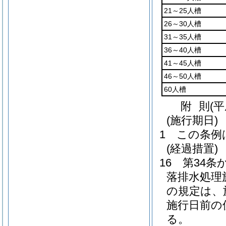
21～25人槽
26～30人槽
31～35人槽
36～40人槽
41～45人槽
46～50人槽
60人槽
附
則
(平
(施行期日)
1
この条例
(経過措置)
16
第34条
落排水処理
の規定は、
施行日前の
る。