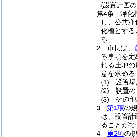
(設置計画の
第4条
浄化
し、公共浄
化槽とする
る。
2
市長は、
る事項を定
れる土地の
意を求める
(1)
設置場
(2)
設置の
(3)
その他
3
第1項
の
は、設置計
ることがで
4
第2項
の