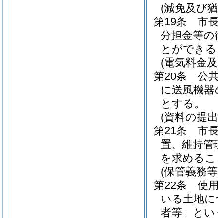
(減免及び猶
第19条
市
分担金等の
とができる
(電気料金
第20条
公
に送風機器
とする。
(資料の提出
第21条
市
置、維持管
を求めるこ
(保管義務等
第22条
使
いる土地に
者等」とい