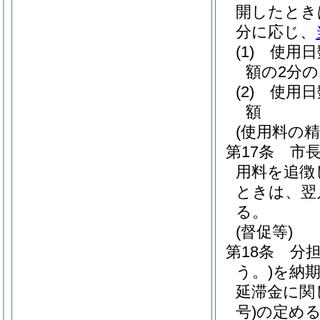
開したとき
分に応じ、
(1)
使用日
額の2分の
(2)
使用日
額
(使用料の精
第17条
市
用料を追徴
ときは、翌
る。
(督促等)
第18条
分
う。)
を納
延滞金に関
号)
の定め