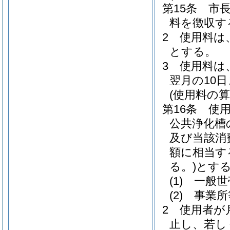
第15条
市
料を徴収す
2
使用料は
とする。
3
使用料は
翌月の10
(使用料の算
第16条
使
公共浄化槽
及び当該消
額に相当す
る。)
とす
(1)
一般
(2)
事業
2
使用者が
止し、若し