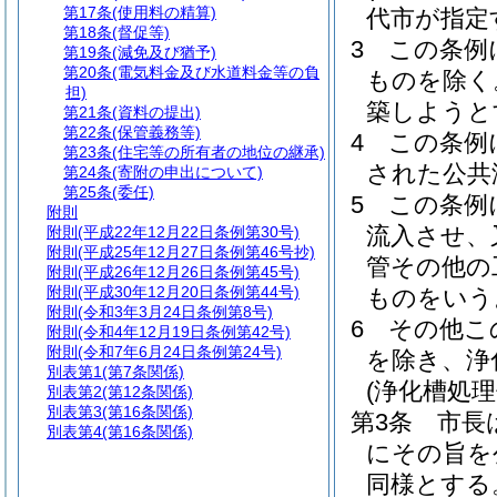
第17条
(使用料の精算)
代市が指定
第18条
(督促等)
3
この条例
第19条
(減免及び猶予)
第20条
(電気料金及び水道料金等の負
ものを除く
担)
築しようと
第21条
(資料の提出)
第22条
(保管義務等)
4
この条例
第23条
(住宅等の所有者の地位の継承)
された公共
第24条
(寄附の申出について)
第25条
(委任)
5
この条例
附則
流入させ、
附則
(平成22年12月22日条例第30号)
附則
(平成25年12月27日条例第46号抄)
管その他の
附則
(平成26年12月26日条例第45号)
附則
(平成30年12月20日条例第44号)
ものをいう
附則
(令和3年3月24日条例第8号)
6
その他こ
附則
(令和4年12月19日条例第42号)
附則
(令和7年6月24日条例第24号)
を除き、浄
別表第1
(第7条関係)
(浄化槽処
別表第2
(第12条関係)
別表第3
(第16条関係)
第3条
市長
別表第4
(第16条関係)
にその旨を
同様とする