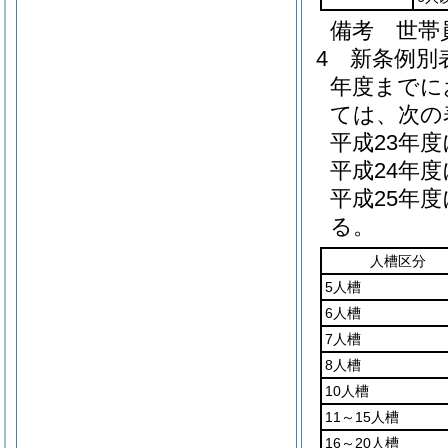
備考 世帯
4
新条例別
年度までに
ては、次の
平成23年
平成24年
平成25年
る。
人槽区分
5人槽
6人槽
7人槽
8人槽
10人槽
11～15人槽
16～20人槽