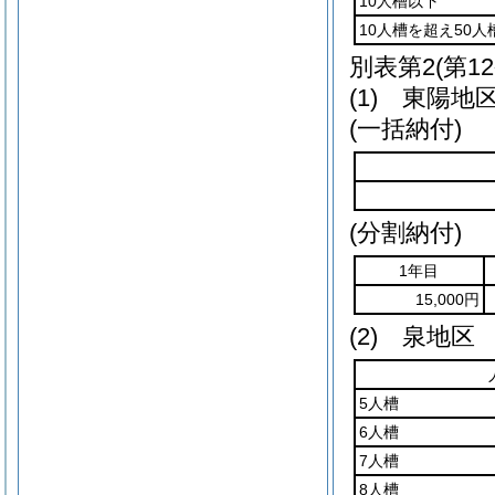
10人槽以下
10人槽を超え50人
別表第2
(第1
(1) 東陽地
(一括納付)
(分割納付)
1年目
15,000円
(2) 泉地区
5人槽
6人槽
7人槽
8人槽