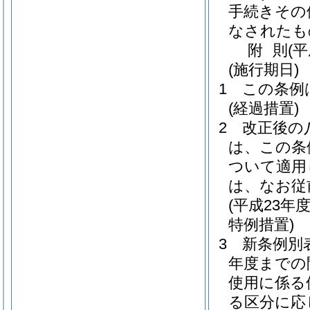
手続きその
なされたも
附
則
(平
(施行期日)
1
この条例
(経過措置)
2
改正後の
は、この条
ついて適用
は、なお従
(平成23
特例措置)
3
新条例別
年度までの
使用に係る
る区分に応