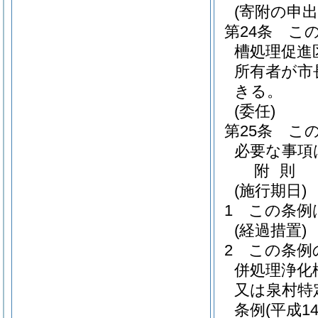
(寄附の申
第24条
こ
槽処理促進
所有者が市
きる。
(委任)
第25条
こ
必要な事項
附
則
(施行期日)
1
この条例
(経過措置)
2
この条例
併処理浄化
又は泉村特
条例
(平成1