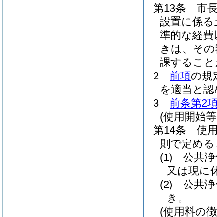
第13条
市
設置に係る
準的な経費
きは、その
課すること
2
前項
の規
を適当と認
3
前条第2
(使用開始等
第14条
使
則で定める
(1)
公共浄
又は現に
(2)
公共浄
き。
(使用料の徴