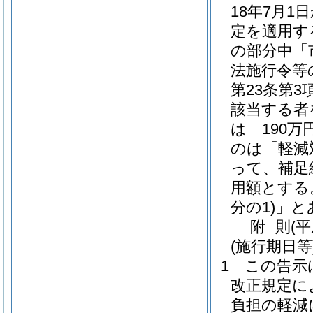
18年7月1
定を適用す
の部分中「
法施行令等
第23条第
該当する者
は「190
のは「軽減
って、補足
用額とする
分の1)
」と
附
則
(
(施行期日等
1
この告示
改正規定に
負担の軽減