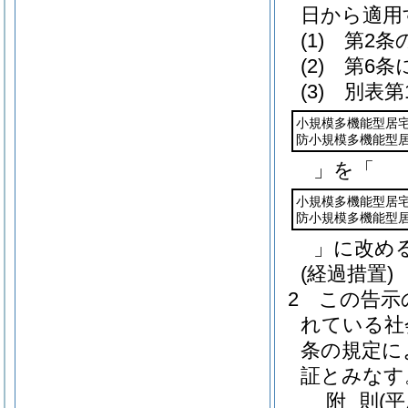
日から適用
(1)
第2条
(2)
第6条
(3)
別表第
小規模多機能型居
防小規模多機能型
」を「
小規模多機能型居
防小規模多機能型
」に改め
(経過措置)
2
この告示
れている社
条の規定に
証とみなす
附
則
(