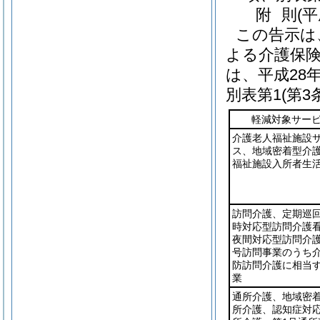
附
則
(
この告示は
よる介護保
は、平成28
別表第1
(第3
軽減対象サー
介護老人福祉施設
ス、地域密着型介
福祉施設入所者生
訪問介護、定期巡
時対応型訪問介護
夜間対応型訪問介護
号訪問事業のうち
防訪問介護に相当
業
通所介護、地域密
所介護、認知症対