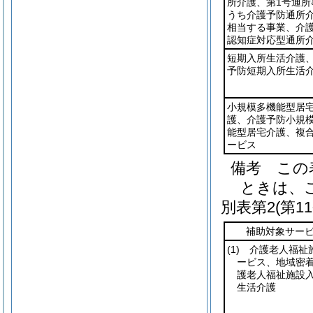
所介護、第1号通所
うち介護予防通所
相当する事業、介
認知症対応型通所
短期入所生活介護
予防短期入所生活
小規模多機能型居
護、介護予防小規
能型居宅介護、複
ービス
備考 この
ときは、
別表第2
(第1
補助対象サー
(1)
介護老人福祉
ービス、地域密
護老人福祉施設
生活介護