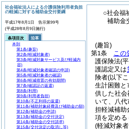
社会福祉法人による介護保険利用者負担
の軽減に対する補助金交付要綱
○社会福
補助金
平成17年8月1日 告示第99号
(平成28年8月9日施行)
条項目次
沿革
(趣旨)
本則
第1条
(趣旨)
第1条
この
第2条
(軽減対象者)
第3条
(軽減対象サービス及び軽減内
護保険法
(
容)
護認定又は
第4条
(軽減対象者確認の申請)
第5条
(軽減対象者の確認)
険者
(以下
第6条
(軽減措置の有効期間)
生計困難と
第7条
(確認証の返還)
第8条
(利用)
供した社会
第9条
(利用者負担)
いて、八代
第10条
(不正利得の返還)
第11条
(補助対象経費及び補助金の額)
担軽減補助
第12条
(補助金の申請)
項を定める
第13条
(補助金の交付決定)
第14条
(補助金の交付請求)
(軽減対象者
第15条
(交付決定の取消し等)