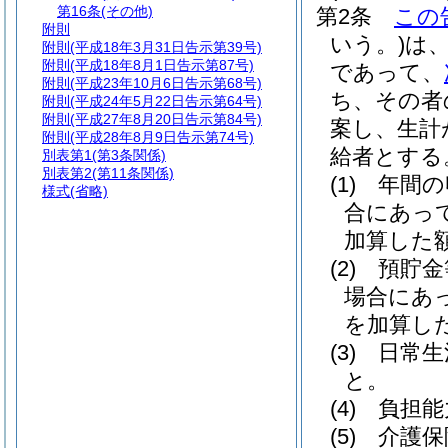
第16条
(その他)
第2条
この
附則
いう。)
は
附則
(平成18年3月31日告示第39号)
附則
(平成18年8月1日告示第87号)
であって、
附則
(平成23年10月6日告示第68号)
ち、その者
附則
(平成24年5月22日告示第64号)
附則
(平成27年8月20日告示第84号)
案し、生計
附則
(平成28年8月9日告示第74号)
給者とする
別表第1
(第3条関係)
別表第2
(第11条関係)
(1)
年間の
様式
(省略)
合にあって
加算した額
(2)
預貯金
場合にあっ
を加算した
(3)
日常生
と。
(4)
負担能
(5)
介護保