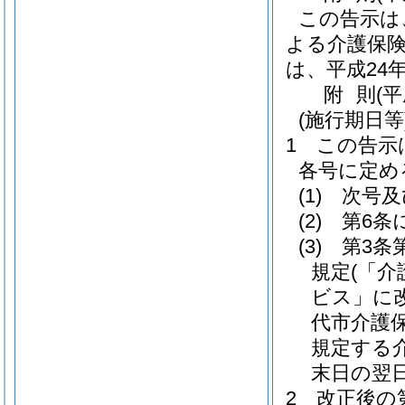
この告示は
よる介護保
は、平成24
附
則
(
(施行期日等
1
この告示
各号に定め
(1)
次号及
(2)
第6条
(3)
第3条
規定
(「
ビス」に
代市介護
規定する
末日の翌
2
改正後の