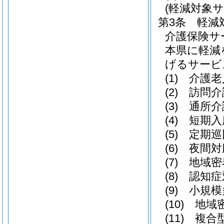
(軽減対象
第3条
軽減
介護保険サ
本県に軽減
げるサービ
(1)
介護老
(2)
訪問介
(3)
通所介
(4)
短期入
(5)
定期巡
(6)
夜間対
(7)
地域密
(8)
認知症
(9)
小規模
(10)
地域
(11)
複合