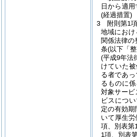
日から適用
(経過措置)
3
附則第1
地域におけ
関係法律の
条
(以下「
(平成9年法律
けていた被
る者であっ
るものに係
対象サービ
ビスについ
定の有効期
いて厚生労
項、別表第
1項、別表