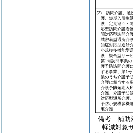
(2)
訪問介護、通
護、短期入所生
護、定期巡回・
応型訪問介護看
間対応型訪問介
域密着型通所介
知症対応型通所
小規模多機能型
護、複合型サー
第1号訪問事業の
護予防訪問介護
する事業、第1号
業のうち介護予
介護に相当する
介護予防短期入
介護、介護予防
対応型通所介護
予防小規模多機
宅介護
備考 補助
軽減対象