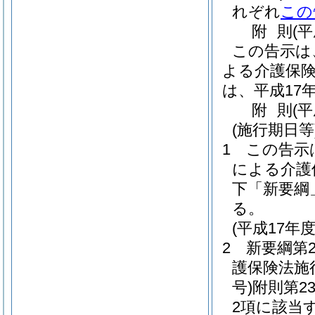
れぞれ
この
附
則
(
この告示は
よる介護保
は、平成17
附
則
(
(施行期日等
1
この告示
による介護
下「新要綱
る。
(平成17年
2
新要綱第
護保険法施
号)
附則第2
2項に該当