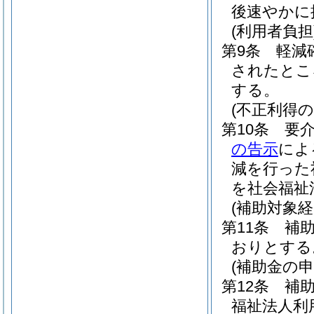
後速やかに
(利用者負担
第9条
軽減
されたとこ
する。
(不正利得の
第10条
要
の告示
によ
減を行った
を社会福祉
(補助対象
第11条
補
おりとする
(補助金の申
第12条
補
福祉法人利