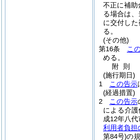
不正に補助
る場合は、
に交付した
る。
(その他)
第16条
こ
める。
附
則
(施行期日)
1
この告示
(経過措置)
2
この告示
による介護
成12年八代
利用者負担
第84号)
の