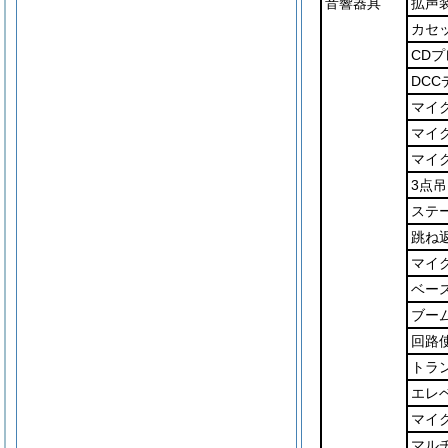
音響器具
拡声
カセ
CD
DCC
マイ
マイ
マイ
3点
ステ
跳ね
マイ
ベー
ブー
回路
トラ
エレ
マイ
マル