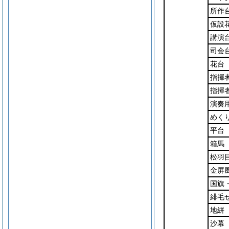
所作
仮設
講演
司会
花台
指揮
指揮
演奏
めく
平台
箱馬
松羽
金屏
国旗
緋毛
地絣
沙幕