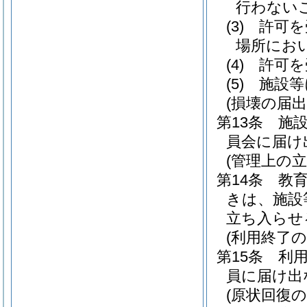
行わない
(3)
許可を
場所にお
(4)
許可を
(5)
施設等
(損壊の届出
第13条
施
員会に届け
(管理上の立
第14条
教
きは、施設
立ち入らせ
(利用終了の
第15条
利
員に届け出
(原状回復の