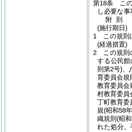
第18条
こ
し必要な事
附
則
(施行期日)
1
この規則
(経過措置)
2
この規則
する公民館
則第2号)
、
育委員会規則
教育委員会
村教育委員
丁町教育委
規
(昭和58
織規則
(昭
れた処分、