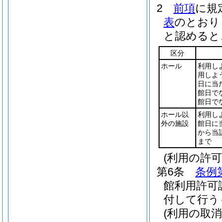
2
前項
に規
表
のとおり
と認めると
区分
ホール
利用し
用しよ
日に当
館日で
館日で
ホール以
利用し
外の施設
館日に
から当
まで
(利用の許可
第6条
条例
館利用許可
付して行う
(利用の取消