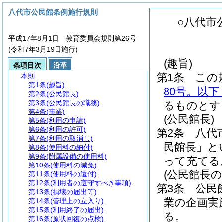
八代市公民館条例施行規則
○八代市
平成17年8月1日 教育委員会規則第26号
(令和7年3月19日施行)
(趣旨)
条項目次
沿革
第1条
この
本則
第1条
(趣旨)
80号。以
第2条
(公民館長)
第3条
(公民館長の職務)
るものとす
第4条
(事業)
(公民館長)
第5条
(利用の申請)
第6条
(利用の許可)
第2条
八代
第7条
(利用の取消し)
民館長」と
第8条
(使用料の納付)
第9条
(附属設備の使用料)
って充てる
第10条
(使用料の減免)
(公民館長の
第11条
(使用料の還付)
第12条
(利用者の遵守すべき事項)
第3条
公民
第13条
(損壊の届出等)
業の企画実
第14条
(管理上の立入り)
第15条
(利用終了の届出)
る。
第16条
(原状回復の点検)