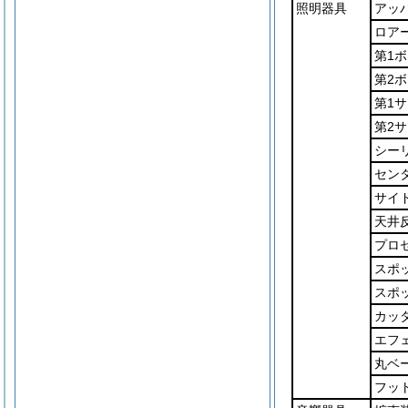
照明器具
アッ
ロア
第1
第2
第1
第2
シー
セン
サイ
天井
プロ
スポ
スポ
カッ
エフ
丸ベ
フッ