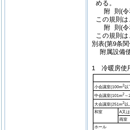
める。
附
則
(
この規則は
附
則
(
この規則は
別表
(第9条関
附属設備
1 冷暖房使
2
小会議室
(100m
以
2
中会議室
(101m
～
2
大会議室
(251m
以
和室
A又は
両室
ホール