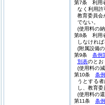
第7条
利用
なく利用許
教育委員会
でない。
(使用料の納
第8条
利用
しなければ
(附属設備の
第9条
条例
別表
のとお
(使用料の減
第10条
条例
うとする者
し、教育委
(使用料の還
第11条
条例