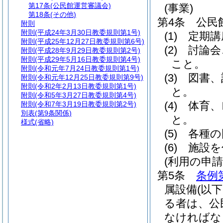
第17条
(公民館運営審議会)
(事業)
第18条
(その他)
第4条
公民
附則
附則
(平成24年3月30日教委規則第1号)
(1)
定期講
附則
(平成25年12月27日教委規則第6号)
(2)
討論会
附則
(平成28年9月29日教委規則第2号)
附則
(平成29年5月16日教委規則第4号)
こと。
附則
(令和元年7月24日教委規則第1号)
(3)
図書、
附則
(令和元年12月25日教委規則第9号)
附則
(令和2年2月13日教委規則第1号)
と。
附則
(令和5年3月27日教委規則第4号)
(4)
体育、
附則
(令和7年3月19日教委規則第2号)
別表
(第9条関係)
と。
様式
(省略)
(5)
各種の
(6)
施設を
(利用の申請
第5条
条例
属設備
(以
る者は、公
なければな