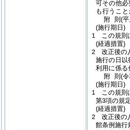
可その他必
も行うこと
附
則
(
(施行期日)
1
この規則
(経過措置)
2
改正後の
施行の日以
利用に係る
附
則
(
(施行期日)
1
この規則
第3項の規
(経過措置)
2
改正後の
館条例施行