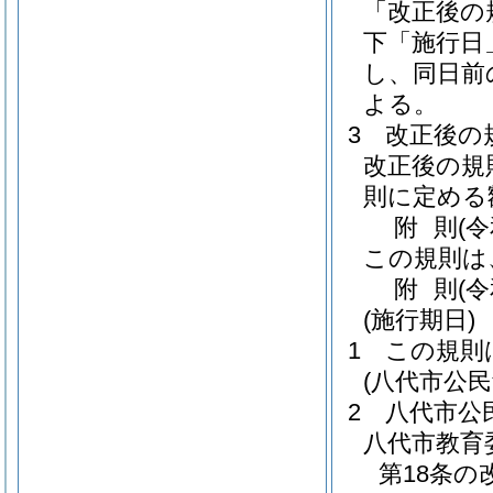
「改正後の
下「施行日
し、同日前
よる。
3
改正後の
改正後の規
則に定める
附
則
(
この規則は
附
則
(
(施行期日)
1
この規則
(八代市公
2
八代市公
八代市教育
第18条の