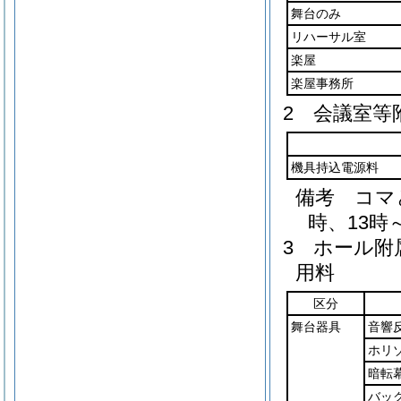
舞台のみ
リハーサル室
楽屋
楽屋事務所
2 会議室等
機具持込電源料
備考 コマ
時、13時
3 ホール附
用料
区分
舞台器具
音響
ホリ
暗転
バッ