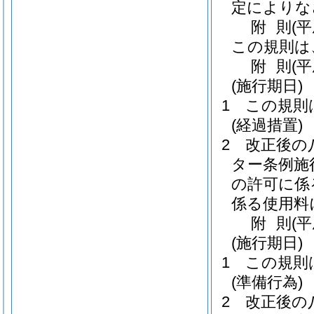
定によりな
附
則
(
この規則は
附
則
(平
(施行期日)
1
この規則
(経過措置)
2
改正後の
ター条例施
の許可に係
係る使用料
附
則
(
(施行期日)
1
この規則
(準備行為)
2
改正後の