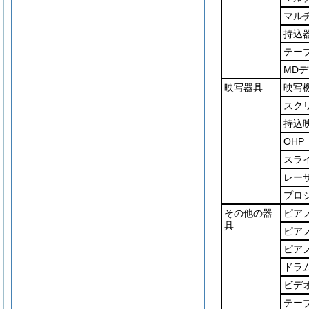
マル
持込
テー
MD
映写器具
映写
スク
持込
OHP
スラ
レー
プロ
その他の器
ピア
具
ピア
ピア
ドラ
ビデ
テー