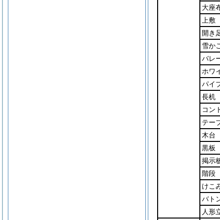
大座
上敷
開き
雪か
バレ
ホワ
パイ
長机
コン
テー
木台
黒板
掲示
階段
けこ
バト
人形