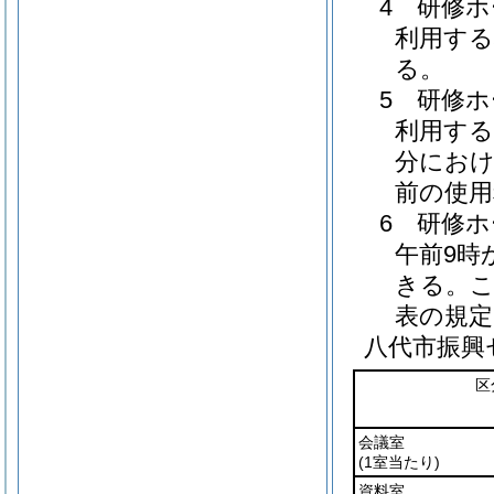
4 研修
利用する
る。
5 研修
利用す
分にお
前の使用
6 研修
午前9時
きる。
表の規定
八代市振興
区
会議室
(1室当たり)
資料室