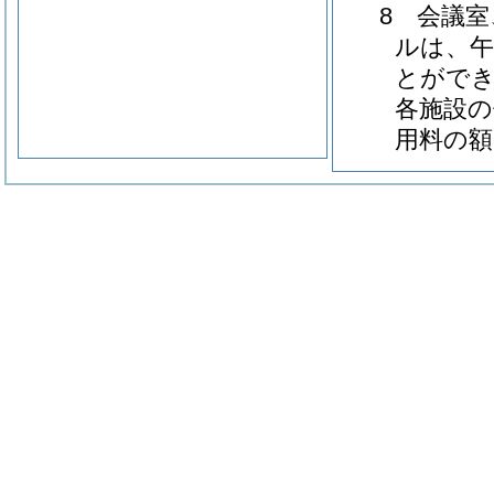
8 会議
ルは、午
とがで
各施設の
用料の額