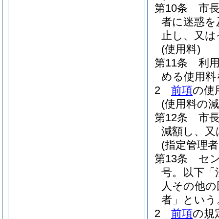
第10条
市
者に迷惑を
止し、又は
(使用料)
第11条
利
める使用料
2
前項
の使
(使用料の減
第12条
市
減額し、又
(指定管理
第13条
セ
号。以下「
人その他の
者」という
2
前項
の規