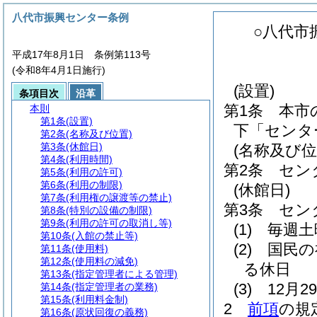
八代市振興センター条例
○八代市
平成17年8月1日 条例第113号
(令和8年4月1日施行)
(設置)
条項目次
沿革
第1条
本市
本則
第1条
(設置)
下「センタ
第2条
(名称及び位置)
第3条
(休館日)
(名称及び位
第4条
(利用時間)
第2条
セン
第5条
(利用の許可)
第6条
(利用の制限)
(休館日)
第7条
(利用権の譲渡等の禁止)
第3条
セン
第8条
(特別の設備の制限)
第9条
(利用の許可の取消し等)
(1)
毎週土
第10条
(入館の禁止等)
(2)
国民の
第11条
(使用料)
第12条
(使用料の減免)
る休日
第13条
(指定管理者による管理)
(3)
12月
第14条
(指定管理者の業務)
第15条
(利用料金制)
2
前項
の規
第16条
(原状回復の義務)