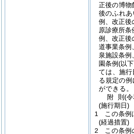
正後の博物
後のふれあ
例、改正後
原診療所条
例、改正後
道事業条例
泉施設条例
園条例
(以
ては、施行
る規定の例
ができる。
附
則
(
(施行期日)
1
この条例
(経過措置)
2
この条例