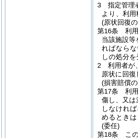
3
指定管理
より、利用
(原状回復の
第16条
利
当該施設等
ればならな
しの処分を
2
利用者が
原状に回復
(損害賠償の
第17条
利
傷し、又は
しなければ
めるときは
(委任)
第18条
こ