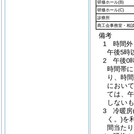
研修ホール
(B)
研修ホール
(C)
診療所
商工会事務室・相
備考
1 時間
午後5時
2 午後
時間帯
り、時
におい
ては、午
しない
3 冷暖
く。)を
間当たり