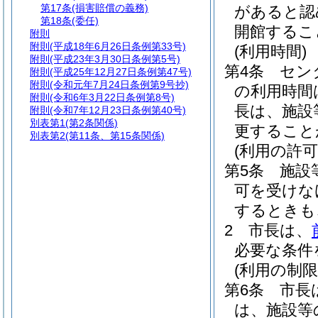
第17条
(損害賠償の義務)
があると認
第18条
(委任)
開館するこ
附則
附則
(平成18年6月26日条例第33号)
(利用時間)
附則
(平成23年3月30日条例第5号)
第4条
セン
附則
(平成25年12月27日条例第47号)
附則
(令和元年7月24日条例第9号抄)
の利用時間
附則
(令和6年3月22日条例第8号)
長は、施設
附則
(令和7年12月23日条例第40号)
別表第1
(第2条関係)
更すること
別表第2
(第11条、第15条関係)
(利用の許可
第5条
施設
可を受けな
するときも
2
市長は、
必要な条件
(利用の制限
第6条
市長
は、施設等