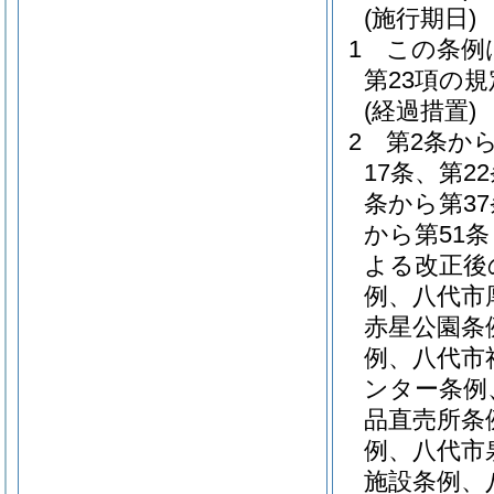
(施行期日)
1
この条例
第23項の
(経過措置)
2
第2条か
17条、第2
条から第37
から第51
よる改正後
例、八代市
赤星公園条
例、八代市
ンター条例
品直売所条
例、八代市
施設条例、