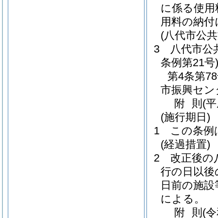
に係る使用
用料の納付
(八代市公
3
八代市公
条例第21号
第4条第
市振興セン
附
則
(平
(施行期日)
1
この条例
(経過措置)
2
改正後の
行の日以後
日前の施設
による。
附
則
(