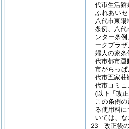
代市生活館
ふれあいセ
八代市東陽
条例、八代
ンター条例
ークプラザ
婦人の家条
代市都市運
市がらっぱ
代市五家荘
代市コミュ
(以下「改
この条例の
る使用料に
いては、な
23
改正後