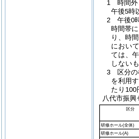
1 時間
午後5時
2 午後
時間帯
り、時
におい
ては、午
しない
3 区分
を利用す
たり10
八代市振興
区分
研修ホール
(全体)
研修ホール
(A)