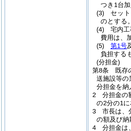
つき1台
(3)
セット
のとする
(4)
宅内工
費用は、
(5)
第1号
負担する
(分担金)
第8条
既存
送施設等の
分担金を納
2
分担金の
の2分の1
3
市長は、
の額及び納
4
分担金は