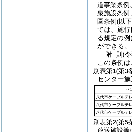
道事業条例
泉施設条例
園条例
(以
ては、施行
る規定の例
ができる。
附
則
(
この条例は
別表第1
(第3
センター施
セ
八代市ケーブルテ
八代市ケーブルテ
八代市ケーブルテ
別表第2
(第5
放送施設等