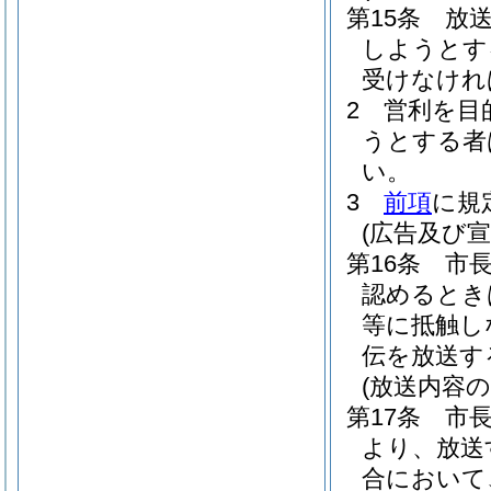
第15条
放
しようとす
受けなけれ
2
営利を目
うとする者
い。
3
前項
に規
(広告及び宣
第16条
市
認めるとき
等に抵触し
伝を放送す
(放送内容の
第17条
市
より、放送
合において