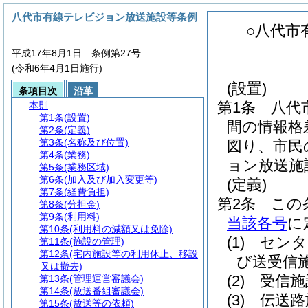
八代市有線テレビジョン放送施設等条例
○八代市
平成17年8月1日 条例第27号
(令和6年4月1日施行)
(設置)
条項目次
沿革
第1条
八代
本則
第1条
(設置)
間の情報格
第2条
(定義)
第3条
(名称及び位置)
図り、市民
第4条
(業務)
ョン放送施
第5条
(業務区域)
第6条
(加入及び加入変更等)
(定義)
第7条
(経費負担)
第2条
この
第8条
(分担金)
第9条
(利用料)
当該各号
に
第10条
(利用料の減額又は免除)
(1)
センタ
第11条
(施設の管理)
第12条
(宅内施設等の利用休止、移設
び送受信
又は撤去)
(2)
受信施
第13条
(管理運営審議会)
第14条
(放送番組審議会)
(3)
伝送路
第15条
(放送等の依頼)