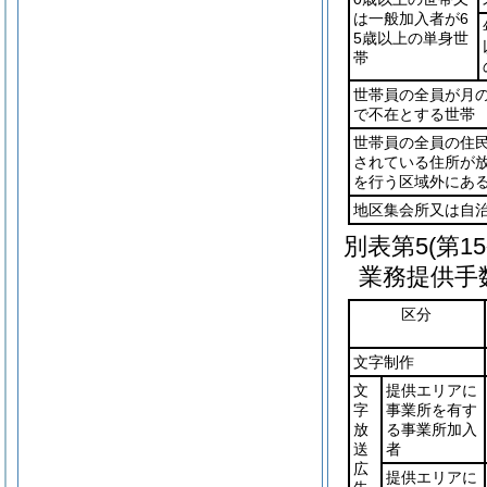
は一般加入者が6
5歳以上の単身世
帯
世帯員の全員が月
で不在とする世帯
世帯員の全員の住
されている住所が
を行う区域外にあ
地区集会所又は自
別表第5
(第1
業務提供手
区分
文字制作
文
提供エリアに
字
事業所を有す
放
る事業所加入
送
者
広
提供エリアに