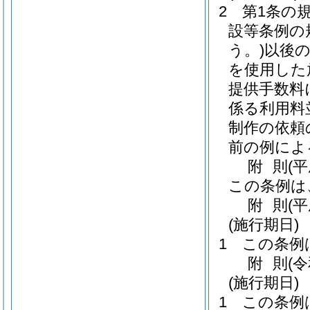
2
第1条の
設等条例の
う。)
以後
を使用した
提供手数料
係る利用料
制作の依頼
前の例によ
附
則
(
この条例は
附
則
(
(施行期日)
1
この条例
附
則
(
(施行期日)
1
この条例