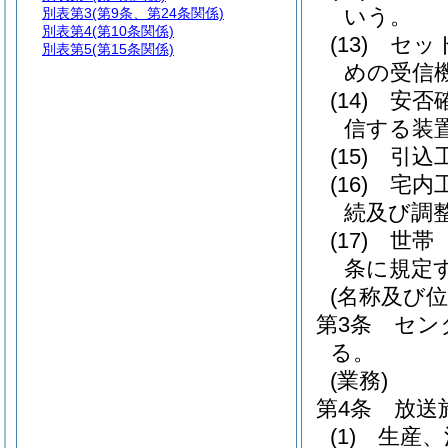
いう。
別表第3
(第9条、第24条関係)
別表第4
(第10条関係)
(13)
セッ
別表第5
(第15条関係)
めの受信
(14)
安否
信する装
(15)
引込
(16)
宅内
続及び調
(17)
世帯
条に規定
(名称及び位
第3条
セン
る。
(業務)
第4条
放送
(1)
生産、