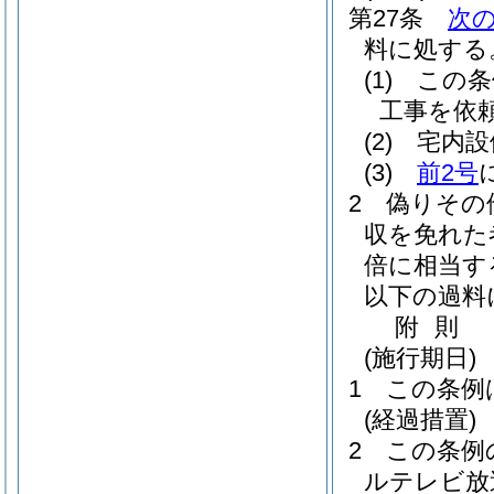
第27条
次
料に処する
(1)
この条
工事を依
(2)
宅内設
(3)
前2号
2
偽りその
収を免れた
倍に相当す
以下の過料
附
則
(施行期日)
1
この条例
(経過措置)
2
この条例
ルテレビ放