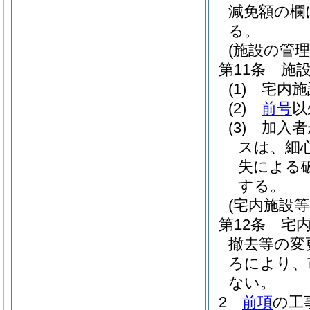
減免額の欄
る。
(施設の管理
第11条
施
(1)
宅内施
(2)
前号
以
(3)
加入者
スは、細
失による
する。
(宅内施設
第12条
宅
撤去等の変
ろにより、
ない。
2
前項
の工