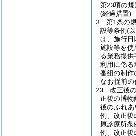
第23項の
(経過措置)
3
第1条の
設等条例
(
は、施行日
施設等を使
る業務提供
利用に係る
番組の制作
なお従前の
23
改正後
正後の博物
後のふれあ
例、改正後
原診療所条
例、改正後