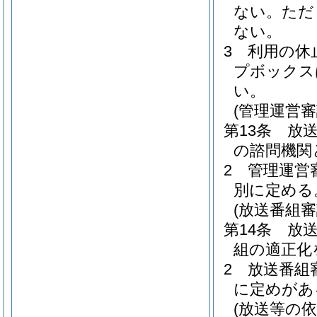
ない。
ただ
ない。
3
利用の休
プボックス
い。
(管理運営審
第13条
放
の諮問機関
2
管理運営
別に定める
(放送番組審
第14条
放
組の適正化
2
放送番組
に定めがあ
(放送等の依