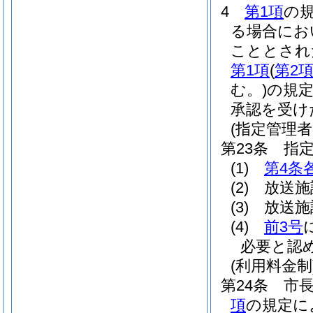
4
第1項
の
る場合にお
こととされ
第1項
(
第2
む。)
の規
承認を受け
(指定管理者
第23条
指
(1)
第4条
(2)
放送施
(3)
放送施
(4)
前3号
必要と認
(利用料金制
第24条
市
項
の規定に