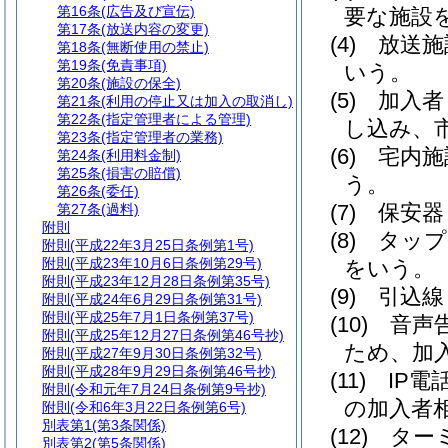
第16条
(広告及び宣伝)
要な施設
第17条
(放送内容の変更)
(4)
放送施
第18条
(無断使用の禁止)
第19条
(免責事項)
いう。
第20条
(施設の保全)
(5)
加入者
第21条
(利用の停止又は加入の取消し)
第22条
(指定管理者による管理)
し込み、
第23条
(指定管理者の業務)
(6)
宅内施
第24条
(利用料金制)
第25条
(損害の賠償)
う。
第26条
(委任)
(7)
保安器
第27条
(過料)
附則
(8)
タップ
附則
(平成22年3月25日条例第1号)
附則
(平成23年10月6日条例第29号)
をいう。
附則
(平成23年12月28日条例第35号)
(9)
引込線
附則
(平成24年6月29日条例第31号)
附則
(平成25年7月1日条例第37号)
(10)
音声
附則
(平成25年12月27日条例第46号抄)
ため、加
附則
(平成27年9月30日条例第32号)
附則
(平成28年9月29日条例第46号抄)
(11)
IP
附則
(令和元年7月24日条例第9号抄)
の加入者
附則
(令和6年3月22日条例第6号)
別表第1
(第3条関係)
(12)
ター
別表第2
(第5条関係)