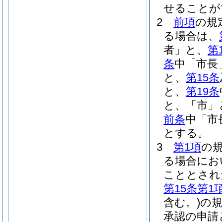
せることが
2
前項
の規
る場合は、
者」と、
第
条
中「市長
と、
第15条
と、
第19条
と、「市」
前条
中「市
とする。
3
第1項
の
る場合にお
こととされ
第15条第1
含む。)
の
承認の申請