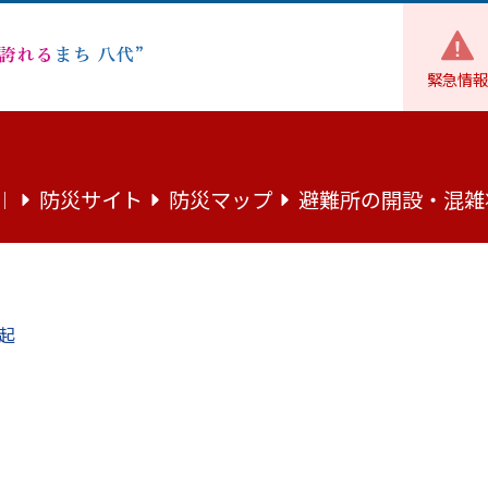
緊急情報
防災サイト
防災マップ
避難所の開設・混雑
｜
令和6年
令和5年
起
平成31年
/
令和元年
平成30年
人口
男性
女
119,833
55,739