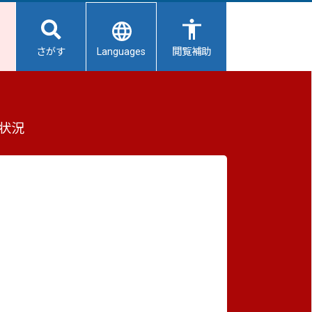
Languages
さがす
閲覧補助
状況
令和4年
平成29年
性
世帯数
64,094
58,029