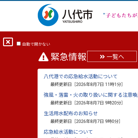
ホーム
ひとのうごき
自動で開かない
緊急情報
一覧へ
ひとのうごき
八代港での応急給水活動について
最終更新日［
2026年8月7日 11時1分
］
令和8年
令和7年
強風・落雷・火の取り扱いに関する注意喚
令和3年
令和2年
最終更新日［
2026年8月7日 9時20分
］
平成28年
生活用水配布のお知らせ
最終更新日［
2026年8月7日 9時0分
］
応急給水活動について
1月末