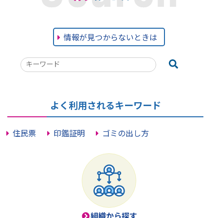
情報が見つからないときは
検
索
キ
ー
よく利用されるキーワード
ワ
ー
住民票
印鑑証明
ゴミの出し方
ド
組織から探す