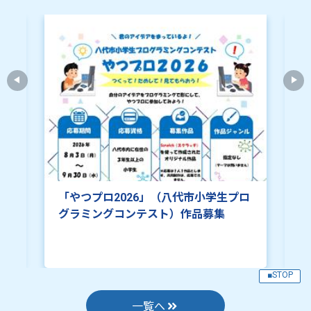
2026年08月07日
令和８年熊本地震による家屋の損壊等により校区外に転
居された方へ
2026年08月07日
令和８年熊本地震に伴う企業様からの物資提供のお願い
プロ
※中止のご連絡※【まちなか情報】第
53回本町土曜夜市が開催されます！
（7月25日、8月1日、8月8日）
■STOP
一覧へ