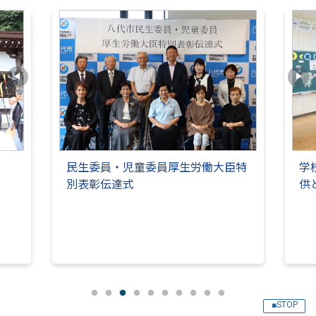
民生委員・児童委員厚生労働大臣特
学
別表彰伝達式
供
■STOP