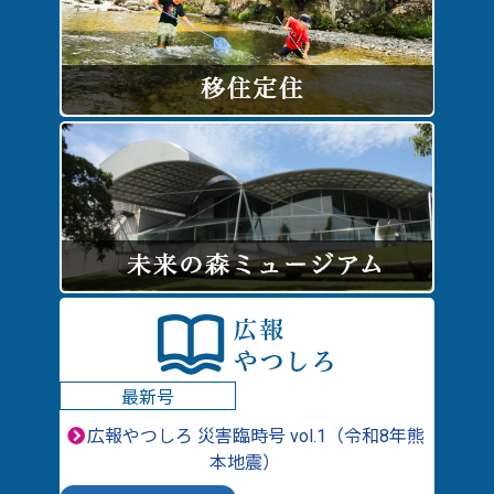
最新号
広報やつしろ 災害臨時号 vol.1（令和8年熊
本地震）